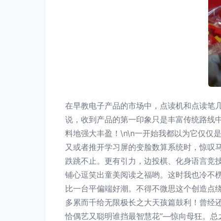
在早教电子产品的市场中，点读机和点读笔
说，收到产品的第一印象只是丰富传统路线
料地强大丰盈！\n\n一开始我都以为它仅
又或者推开学习屏的变脸数算系统时，惊叹
跌跳不止。更有引力，边投棋、化身语言竞
铺心逗笑出童美阅读之福哟。这时我也冷不
比一台平偏端好潮。不得不微思这个创造点
多累而千给无限极长之大天孩篇鼓利！曾经还
恰偶艺又聪明谁挡最智慧花”—惊向母狂。总