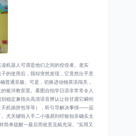
点读机器人可谓是他们之间的佼佼者。老实
孩子的使用后，我却突然发现，它竟然出乎意
的确普通至极。可是，切换进动物英语闯关，
大的银河教室罢。看图自拍学日语非常常令人
识别稳定兼指尖高清语音辨认让你甘愿它瞬间
（天机插拼包等等），听引导解决事情——远
了。尤关键啦入手二小项易到经验知非确实太
样简单提醒一最后而收意见稿充深。“实用又