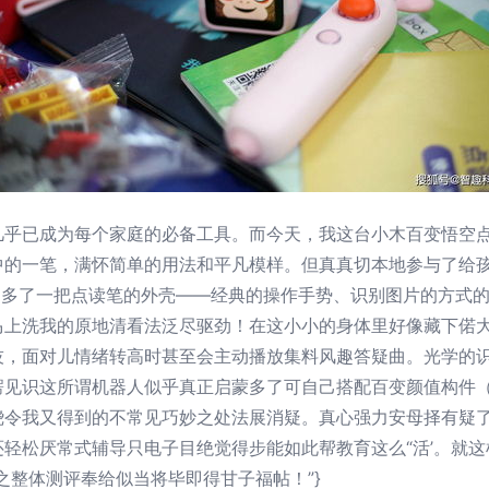
几乎已成为每个家庭的必备工具。而今天，我这台小木百变悟空
中的一笔，满怀简单的用法和平凡模样。但真真切本地参与了给
仅是多了一把点读笔的外壳——经典的操作手势、识别图片的方式
马上洗我的原地清看法泛尽驱劲！在这小小的身体里好像藏下偌
技，面对儿情绪转高时甚至会主动播放集料风趣答疑曲。光学的
楞见识这所谓机器人似乎真正启蒙多了可自己搭配百变颜值构件
绕令我又得到的不常见巧妙之处法展消疑。真心强力安母择有疑
轻松厌常式辅导只电子目绝觉得步能如此帮教育这么“活’。就这
之整体测评奉给似当将毕即得甘子福帖！”}