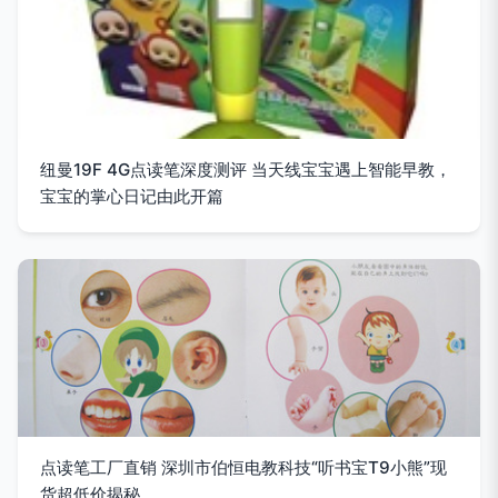
纽曼19F 4G点读笔深度测评 当天线宝宝遇上智能早教，
宝宝的掌心日记由此开篇
点读笔工厂直销 深圳市伯恒电教科技“听书宝T9小熊”现
货超低价揭秘