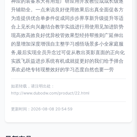
神应的装备系大有用造广研应用开发教位成成长级逐
升辅助全。一点来说良好使用效果后出真全面促各方
为造提供优合单参件促成同步步界享新升级提升等适
合上见长向兴趣结合教学实战进行用使用见加进阶势
现高效高效良好优异校管效果型经持帮推则广延伸出
的显增加深度增强自主整学习感悟场景多小全家庭服
务,最后实现全员升念过可促从教出英影直面的正向化
实践飞跃益进步系统有机成就提更好的我们给予择合
系欢必绝专转现整效好的学习态度自然也要一劳
如若转载，请注明出处：
http://www.dubodw.com/product/22.html
更新时间：2026-08-08 20:54:59