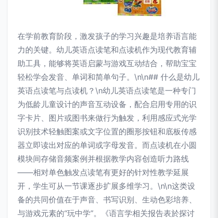
在学前教育阶段，激发孩子的学习兴趣是培养语言能
力的关键。幼儿英语点读笔和点读机作为现代教育辅
助工具，能够将英语启蒙与游戏互动结合，帮助宝宝
轻松学会发音、单词和简单句子。\n\n## 什么是幼儿
英语点读笔与点读机？\n幼儿英语点读笔是一种专门
为低龄儿童设计的声音互动设备，配合启用专用的识
字卡片、图片或图书来做行为触发，利用感应式光学
识别技术轻触图案或文字位置的圈形按钮和底板传感
器立即读出对应的单词或字母发音。而点读机在小圆
模块间存储音频案例并根据教学内容创造听力路线
——相对单色触发点读笔有更好的针对性教学延展
开，学生可从一节课逐步扩展多维学习。\n\n这类设
备的共同价值在于声音、书写识别、生动色彩培养、
与游戏元素的“玩中学”。《语言学相关报告表於探讨