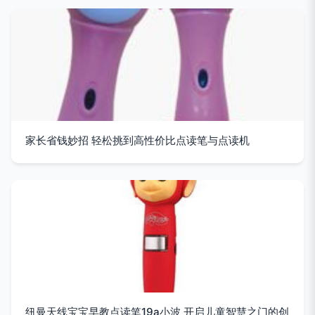
家长省钱妙招 轻松挑到高性价比点读笔与点读机
纽曼天线宝宝早教点读笔19a小波 开启儿童智慧之门的创